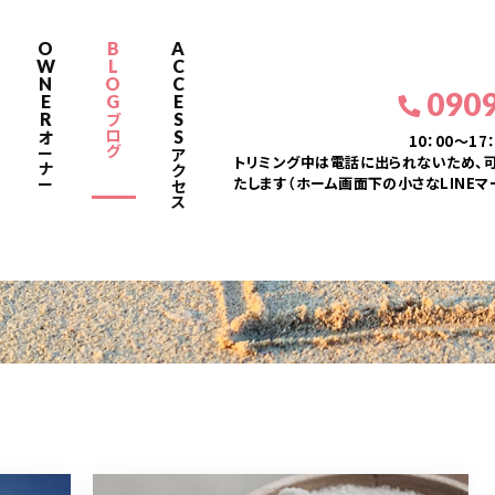
O
B
A
W
L
C
N
O
C
090
E
G
E
R
S
ブ
ロ
S
オ
10：00～17
グ
ー
ア
トリミング中は電話に出られないため、可
ナ
ク
たします（ホーム画面下の小さなLINEマ
ー
セ
ス