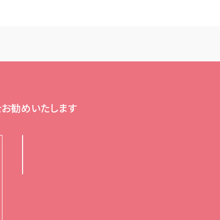
せ
(2
4
時
間
以
内
に
返
信
をお勧めいたします
が
な
い
場
合
は
公
式
L
I