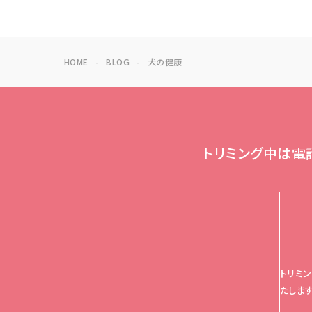
HOME
BLOG
犬の健康
トリミング中は電
トリミ
たします