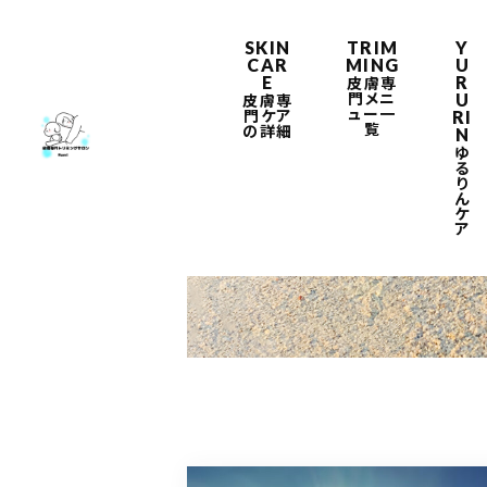
SKIN
TRIM
Y
CAR
MING
U
E
R
皮膚専
門メニ
U
皮膚専
ュー一
門ケア
RI
覧
の詳細
N
ゆ
る
り
ん
BLOG
ケ
ア