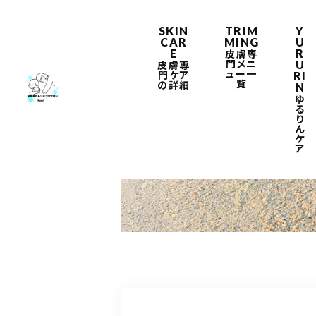
SKIN
TRIM
Y
CAR
MING
U
E
R
皮膚専
門メニ
U
皮膚専
ュー一
門ケア
RI
覧
の詳細
N
ゆ
る
り
ん
BLOG
ケ
ア