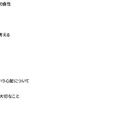
の食性
考える
いう心配について
大切なこと