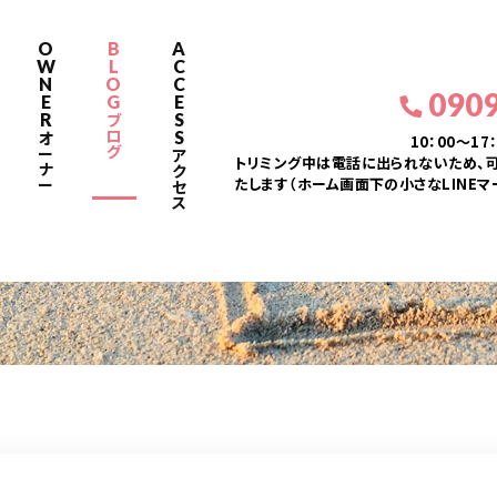
O
B
A
W
L
C
N
O
C
090
E
G
E
R
S
ブ
ロ
S
オ
10：00～17
グ
ー
ア
トリミング中は電話に出られないため、可
ナ
ク
たします（ホーム画面下の小さなLINEマ
ー
セ
ス