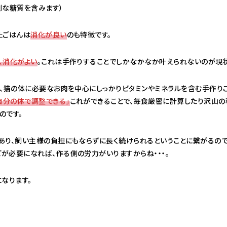
剰な糖質を含みます）
たごはんは
消化が良い
のも特徴です。
、消化がよい
。これは手作りすることでしかなかなか叶えられないのが現状
は、猫の体に必要なお肉を中心にしっかりビタミンやミネラルを含む手作り
自分の体で調整できる」
これができることで、毎食厳密に計算したり沢山の
のです。
あり、飼い主様の負担にもならずに長く続けられるということに繋がるので
が必要になれば、作る側の労力がいりますからね・・・。
なります。