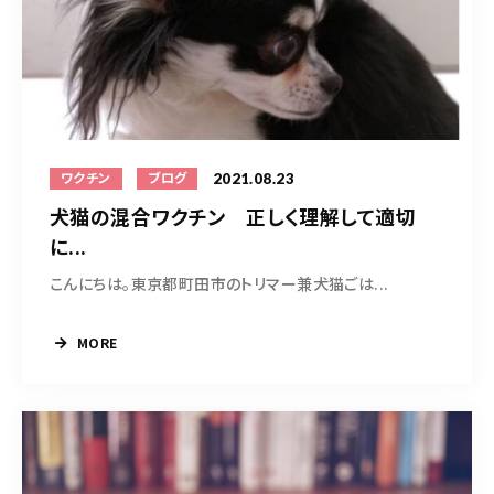
09098575556
10：00～17：00（日・木曜定休）
トリミング中は電話に出られないため、可能な限り公式LINEからのご
予約をお願いいたします（ホーム画面下の小さなLINEマークより）
2021.08.23
ワクチン
ブログ
犬猫の混合ワクチン 正しく理解して適切
に...
お問い合わせ(24時間以内に返信がない場合は公式
こんにちは。東京都町田市のトリマー兼犬猫ごは...
LINEよりお問い合わせください)
MORE