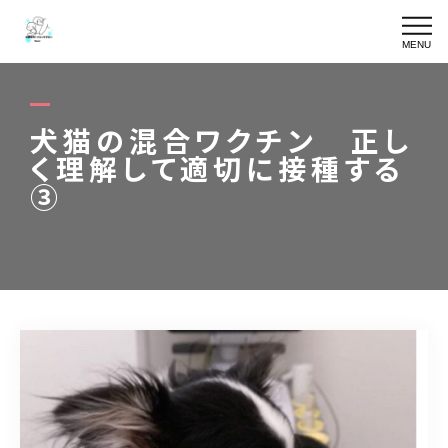
MENU
SKIN CARE
皮膚専門ケアの詳細
犬猫の混合ワクチン 正し
TRIMMING
皮膚専門メニュー一覧
く理解して適切に接種する
③
YURURIN
ゆるりんケア
OWNER
オーナー
BLOG
ブログ
ACCESS
アクセス