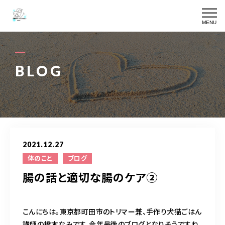
MENU
SKIN CARE
皮膚専門ケアの詳細
BLOG
TRIMMING
皮膚専門メニュー一覧
YURURIN
ゆるりんケア
OWNER
2021.12.27
オーナー
体のこと
ブログ
腸の話と適切な腸のケア②
BLOG
ブログ
こんにちは。東京都町田市のトリマー兼、手作り犬猫ごはん
ACCESS
アクセス
講師の橋本なみです。今年最後のブログとなりそうですね。