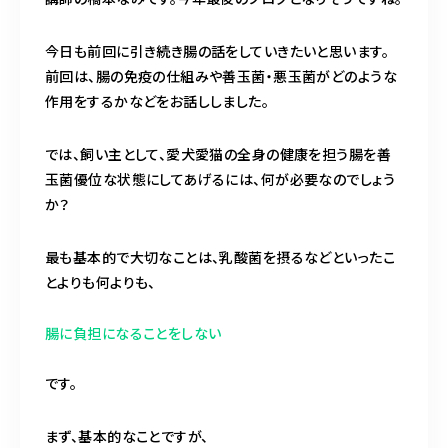
今日も前回に引き続き腸の話をしていきたいと思います。
前回は、腸の免疫の仕組みや善玉菌・悪玉菌がどのような
09098575556
作用をするかなどをお話ししました。
10：00～17：00（日・木曜定休）
トリミング中は電話に出られないため、可能な限り公式LINEからのご
では、飼い主として、愛犬愛猫の全身の健康を担う腸を善
予約をお願いいたします（ホーム画面下の小さなLINEマークより）
玉菌優位な状態にしてあげるには、何が必要なのでしょう
か？
お問い合わせ(24時間以内に返信がない場合は公式
最も基本的で大切なことは、乳酸菌を摂るなどといったこ
LINEよりお問い合わせください)
とよりも何よりも、
腸に負担になることをしない
です。
まず、基本的なことですが、