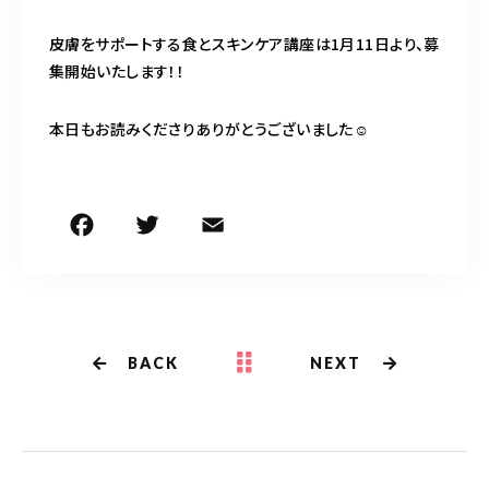
皮膚をサポートする食とスキンケア講座は1月11日より、募
集開始いたします！！
本日もお読みくださりありがとうございました☺
F
T
E
共
a
w
m
有
c
it
ai
e
te
l
b
r
BACK
NEXT
o
o
k