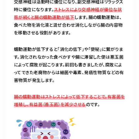
交感神経は活動時に優位になり、副交感神経はリラックス
時に優位になります。
ストレスにより交感神経が優位な状
態が続くと腸の蠕動運動が低下
します。腸の蠕動運動は、
食べた物を消化液と混ぜ合わせ消化しながら腸の内容物
を移動させる役割があります。
蠕動運動が低下すると「消化の低下」や「便秘」に繋がりま
す。消化されなかった食べかすや腸に滞留した便は悪玉菌
によって腐敗が起こります。前回も書きましたが、腐敗によ
ってできた老廃物からは細菌や毒素、発癌性物質などの有
害物質が発生します。
腸の蠕動運動はストレスによって低下することで。有害菌を
増殖し、有益菌（善玉菌）を減少させる
のです。