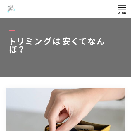
MENU
SKIN CARE
皮膚専門ケアの詳細
トリミングは安くてなん
TRIMMING
皮膚専門メニュー一覧
ぼ？
YURURIN
ゆるりんケア
OWNER
オーナー
BLOG
ブログ
ACCESS
アクセス