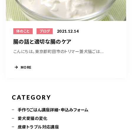
09098575556
2021.12.14
体のこと
ブログ
10：00～17：00（日・木曜定休）
腸の話と適切な腸のケア
トリミング中は電話に出られないため、可能な限り公式LINEからのご
予約をお願いいたします（ホーム画面下の小さなLINEマークより）
こんにちは。東京都町田市のトリマー兼犬猫ごは...
MORE
お問い合わせ(24時間以内に返信がない場合は公式
LINEよりお問い合わせください)
CATEGORY
手作りごはん講座詳細・申込みフォーム
愛犬愛猫の変化
皮膚トラブル対応講座