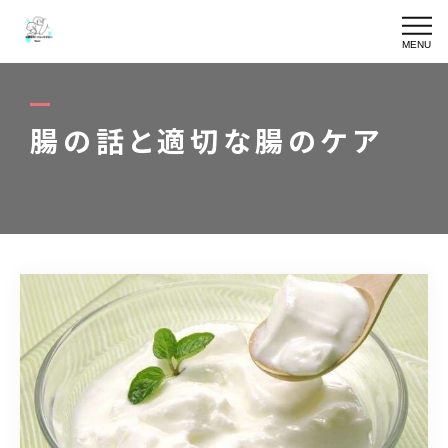
MENU
SKIN CARE
皮膚専門ケアの詳細
腸の話と適切な腸のケア
TRIMMING
皮膚専門メニュー一覧
YURURIN
ゆるりんケア
OWNER
オーナー
BLOG
ブログ
ACCESS
アクセス