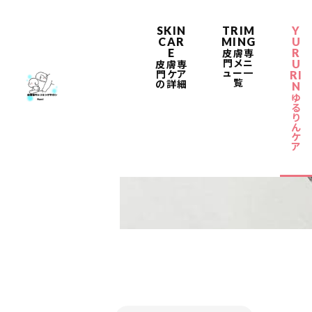
SKIN
TRIM
Y
CAR
MING
U
E
R
皮膚専
門メニ
U
皮膚専
ュー一
門ケア
RI
覧
の詳細
N
ゆ
る
り
ん
ゆるりんケア
ケ
ア