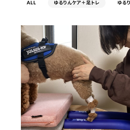
ALL
ゆるりんケア＋足トレ
ゆる