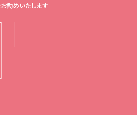
信
をお勧めいたします
が
な
い
場
合
は
公
式
L
I
N
E
よ
り
お
問
い
合
わ