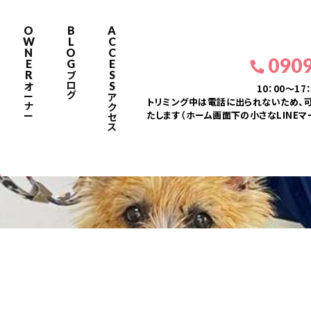
O
B
A
W
L
C
N
O
C
090
E
G
E
R
S
ブ
ロ
S
オ
10：00～17
グ
ー
ア
トリミング中は電話に出られないため、可
ナ
ク
たします（ホーム画面下の小さなLINEマ
ー
セ
ス