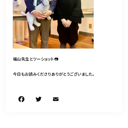
福山先生とツーショット📷
今日もお読みくださりありがとうございました。
F
T
E
共
a
w
m
有
c
it
ai
e
te
l