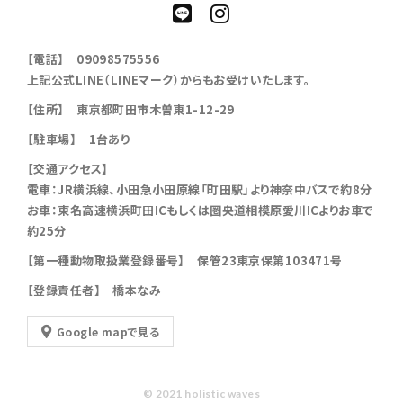
【電話】 09098575556
上記公式LINE（LINEマーク）からもお受けいたします。
【住所】 東京都町田市木曽東1-12-29
【駐車場】 1台あり
【交通アクセス】
電車：JR横浜線、小田急小田原線「町田駅」より神奈中バスで約8分
お車：東名高速横浜町田ICもしくは圏央道相模原愛川ICよりお車で
約25分
【第一種動物取扱業登録番号】 保管23東京保第103471号
【登録責任者】 橋本なみ
Google mapで見る
© 2021 holistic waves