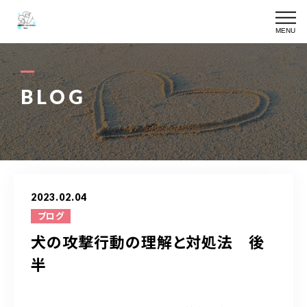
MENU
SKIN CARE
皮膚専門ケアの詳細
BLOG
TRIMMING
皮膚専門メニュー一覧
YURURIN
ゆるりんケア
OWNER
2023.02.04
オーナー
ブログ
犬の攻撃行動の理解と対処法 後
BLOG
ブログ
半
ACCESS
アクセス