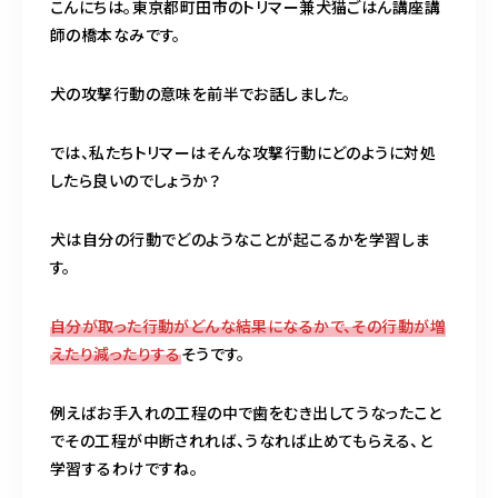
こんにちは。東京都町田市のトリマー兼犬猫ごはん講座講
師の橋本なみです。
09098575556
犬の攻撃行動の意味を前半でお話しました。
10：00～17：00（日・木曜定休）
トリミング中は電話に出られないため、可能な限り公式LINEからのご
では、私たちトリマーはそんな攻撃行動にどのように対処
予約をお願いいたします（ホーム画面下の小さなLINEマークより）
したら良いのでしょうか？
犬は自分の行動でどのようなことが起こるかを学習しま
お問い合わせ(24時間以内に返信がない場合は公式
す。
LINEよりお問い合わせください)
自分が取った行動がどんな結果になるかで、その行動が増
えたり減ったりする
そうです。
例えばお手入れの工程の中で歯をむき出してうなったこと
でその工程が中断されれば、うなれば止めてもらえる、と
学習するわけですね。