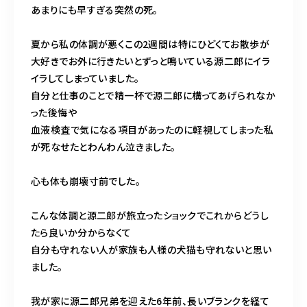
あまりにも早すぎる突然の死。
夏から私の体調が悪くこの2週間は特にひどくてお散歩が
大好きでお外に行きたいとずっと鳴いている源二郎にイラ
イラしてしまっていました。
自分と仕事のことで精一杯で源二郎に構ってあげられなか
った後悔や
血液検査で気になる項目があったのに軽視してしまった私
が死なせたとわんわん泣きました。
心も体も崩壊寸前でした。
こんな体調と源二郎が旅立ったショックでこれからどうし
たら良いか分からなくて
自分も守れない人が家族も人様の犬猫も守れないと思い
ました。
我が家に源二郎兄弟を迎えた6年前、長いブランクを経て