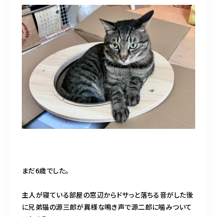
09098575556
10：00～17：00（日・木曜定休）
トリミング中は電話に出られないため、可能な限り公式LINEからのご
予約をお願いいたします（ホーム画面下の小さなLINEマークより）
お問い合わせ(24時間以内に返信がない場合は公式
LINEよりお問い合わせください)
まだ6歳でした。
主人が寝ている部屋の窓辺からドサっと落ちる音がした後
に兄弟猫の源三郎が異様な鳴き声で源二郎に噛みついて