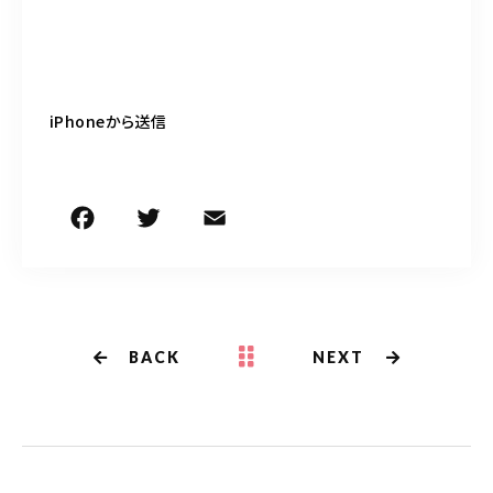
iPhoneから送信
F
T
E
共
a
w
m
有
c
it
ai
e
te
l
b
r
BACK
NEXT
o
o
k