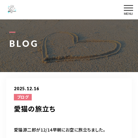
MENU
SKIN CARE
皮膚専門ケアの詳細
BLOG
TRIMMING
皮膚専門メニュー一覧
YURURIN
ゆるりんケア
OWNER
2025.12.16
オーナー
ブログ
愛猫の旅立ち
BLOG
ブログ
愛猫源二郎が12/14早朝にお空に旅立ちました。
ACCESS
アクセス